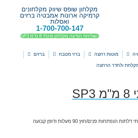
מקלחון שופס שיווק מקלחונים
קרמיקה ארונות אמבטיה ברזים
ואסלות
1-700-700-147
שליחת הודעה מקלחון פינתי 8 מ"מ SP3
יה
מוטות רחצה
ברזי מטבח
ברזים
קלחת ולחדר הרחצה
SP
מקלחון צירים פינתי יוקרתי – שתי דלתות הנפתחות פנים/חוץ 90 מעלות ודופן קבועה