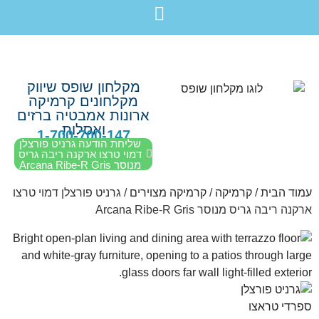
לתוכן
חבילת מוצרים לשיפוץ חדר רחצה בקריות חיפה עכו נהריה ב-7,990 ש”ח בלבד!
מקלחון שופס שיווק
מקלחונים קרמיקה
ארונות אמבטיה ברזים
ואסלות
1-700-700-147
שליחת הודעה גרניט פורצלן
דמוי טרצו ארקנה ריבה גריס
מנוסר Arcana Ribe-R Gris
עמוד הבית
/
קרמיקה
/
קרמיקה מצוירים
/ גרניט פורצלן דמוי טרצו
ארקנה ריבה גריס מנוסר Arcana Ribe-R Gris