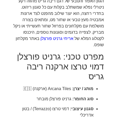
הגוון האפור והטבעי של דגם ריבה גריס מהווה רקע
ניטרלי נפלא שמשתלב בקלות עם כל סגנון ריהוט.
בחדרי רחצה, הוא יוצר שילוב מהפנט לצד ארונות
אמבטיה מעץ טבעי או שחור מט, ומתאים בצורה
מושלמת עם מקלחונים בפרזול שחור תעשייתי או ניקל
מבריק. לצפייה בדגמים וסגנונות נוספים, היכנסו
לקטלוג המלא של
אריחי גרניט פורצלן
באתר מקלחון
שופס.
מפרט טכני: גרניט פורצלן
דמוי טרצו ארקנה ריבה
גריס
מותג / יצרן:
Arcana Tiles (ארקנה) 🇪🇸
סוג החומר:
גרניט פורצלן מובחר
סגנון עיצובי:
דמוי טרצו (Terrazzo) / בטון
אדריכלי