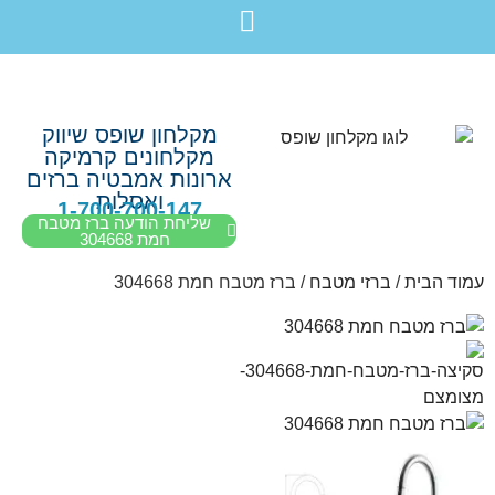
לתוכן
חבילת מוצרים לשיפוץ חדר רחצה בקריות חיפה עכו נהריה ב-7,990 ש”ח בלבד!
מקלחון שופס שיווק
מקלחונים קרמיקה
ארונות אמבטיה ברזים
ואסלות
1-700-700-147
שליחת הודעה ברז מטבח
חמת 304668
עמוד הבית
/
ברזי מטבח
/ ברז מטבח חמת 304668