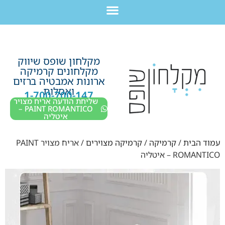
לתוכן
חבילת מוצרים לשיפוץ חדר רחצה בקריות חיפה עכו נהריה ב-7,990 ש”ח בלבד!
מקלחון שופס שיווק
מקלחונים קרמיקה
ארונות אמבטיה ברזים
ואסלות
1-700-700-147
שליחת הודעה אריח מצויר
PAINT ROMANTICO –
איטליה
עמוד הבית
/
קרמיקה
/
קרמיקה מצוירים
/ אריח מצויר PAINT
ROMANTICO – איטליה