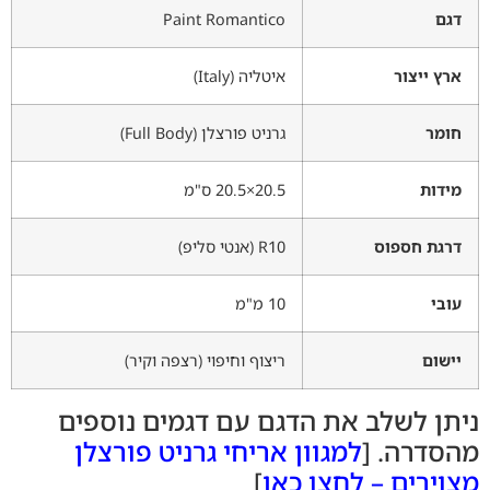
דגם
Paint Romantico
ארץ ייצור
איטליה (Italy)
חומר
גרניט פורצלן (Full Body)
מידות
20.5×20.5 ס"מ
דרגת חספוס
R10 (אנטי סליפ)
עובי
10 מ"מ
יישום
ריצוף וחיפוי (רצפה וקיר)
ניתן לשלב את הדגם עם דגמים נוספים
מהסדרה. [
למגוון אריחי גרניט פורצלן
מצוירים – לחצו כאן
]