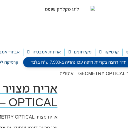
קרמיקה
מקלחונים
ארונות אמבטיה
אביזרי אמב
חצה בקריות חיפה עכו נהריה ב-7,990 ש”ח בלבד!
קרמיקה למ
ליה
OPTICAL – איטליה
אריח מצויר GEOMETRY OPTICAL – איטליה
צרו מראה דינמי וייחודי עם
אריח מצ