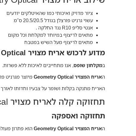
ציור מדויק ואיכותי כמו שהאיטלקים יודעים
עשוי גרניט פורצלן בגודל 20.5/20.5 ס"מ
אנטי סליפ R10 נגד החלקה .
מתאים לריצוף במיוחד למקלחת וכל מקום
מתאים לריצוף מעל השיש במטבח
מדוע לרכוש אריח מצויר Geometry Optical במקלחון שופס?
ב
מקלחון שופס
, אנו מתחייבים לאיכות ללא פשרות.
ה
אריח המצויר Geometry Optical
מיוצר מגרניט פו
האריח מתנקה בקלות ושומר על צבעיו וחדותו לאורך 
תחזוקה קלה לאריח מצויר Geometry Optical מגרניט פורצלן
תחזוקה ואספקה
ה
אריח המצויר Geometry Optical
הוא פתרון מעולה