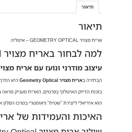
תיאור
תיאור
אריח מצויר GEOMETRY OPTICAL – איטליה
למה לבחור באריח מצויר Geometry Optical לעיצוב הבית?
עיצוב מודרני ונועז עם אריח מצויר ometry Optical
הבחירה ב
אריח מצויר Geometry Optical
היא הדרך 
בזכות הדיוק האיטלקי בפרטים, האריח מעניק מראה נק
הוא אידיאלי ליצירת "שטיח" גיאומטרי במרכז הסלון א
האיכות והעמידות של אריח מצויר try Optical
שילוב אריח מצויר Geometry Optical במטבח ובחדרי רחצה