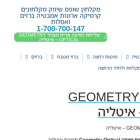
מקלחון שופס שיווק מקלחונים
קרמיקה ארונות אמבטיה ברזים
ואסלות
1-700-700-147
שליחת הודעה אריח מצויר GEOMETRY
OPTICAL – איטליה
טיה
מוטות רחצה
ברזי מטבח
ברזים
קלחת ולחדר הרחצה
אריח מצויר GEOMETRY
ויר Geometry Optical
תוצרת איטליה.