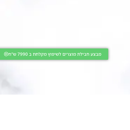
מבצע חבילת מוצרים לשיפוץ מקלחת ב 7990 ש"ח