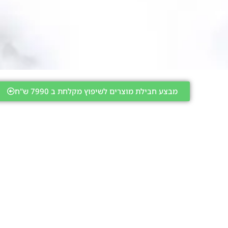
מבצע חבילת מוצרים לשיפוץ מקלחת ב 7990 ש"ח