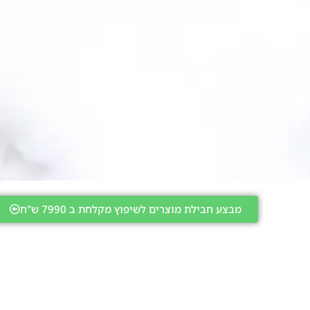
מבצע חבילת מוצרים לשיפוץ מקלחת ב 7990 ש"ח