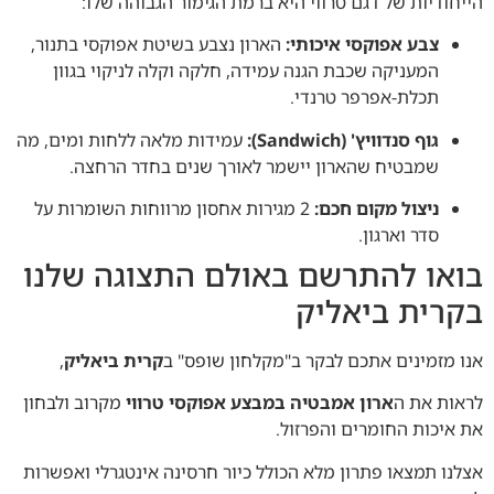
הייחודיות של דגם טרווי היא ברמת הגימור הגבוהה שלו:
צבע אפוקסי איכותי:
הארון נצבע בשיטת אפוקסי בתנור,
המעניקה שכבת הגנה עמידה, חלקה וקלה לניקוי בגוון
תכלת-אפרפר טרנדי.
גוף סנדוויץ' (Sandwich):
עמידות מלאה ללחות ומים, מה
שמבטיח שהארון יישמר לאורך שנים בחדר הרחצה.
ניצול מקום חכם:
2 מגירות אחסון מרווחות השומרות על
סדר וארגון.
בואו להתרשם באולם התצוגה שלנו
בקרית ביאליק
אנו מזמינים אתכם לבקר ב"מקלחון שופס" ב
קרית ביאליק
,
לראות את ה
ארון אמבטיה במבצע אפוקסי טרווי
מקרוב ולבחון
את איכות החומרים והפרזול.
אצלנו תמצאו פתרון מלא הכולל כיור חרסינה אינטגרלי ואפשרות