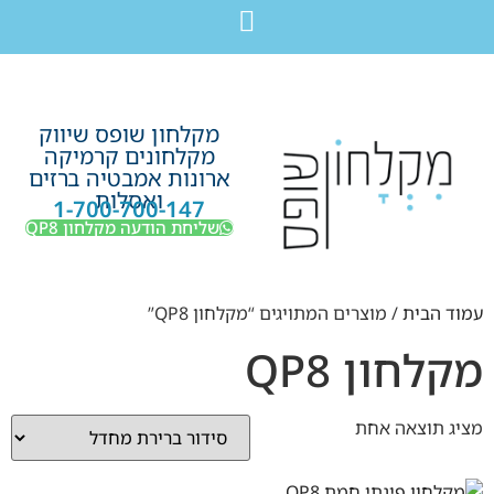
לתוכן
חבילת מוצרים לשיפוץ חדר רחצה בקריות חיפה עכו נהריה ב-7,990 ש”ח בלבד!
מקלחון שופס שיווק
מקלחונים קרמיקה
ארונות אמבטיה ברזים
ואסלות
1-700-700-147
שליחת הודעה מקלחון QP8
עמוד הבית
/ מוצרים המתויגים “מקלחון QP8”
מקלחון QP8
מציג תוצאה אחת