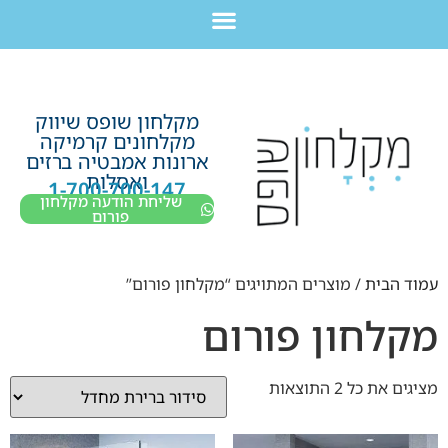
לתוכן
חבילת מוצרים לשיפוץ חדר רחצה בקריות חיפה עכו נהריה ב-7,990 ש”ח בלבד!
מקלחון שופס שיווק
מקלחונים קרמיקה
ארונות אמבטיה ברזים
ואסלות
1-700-700-147
שליחת הודעה מקלחון
פורום
עמוד הבית
/ מוצרים המתויגים “מקלחון פורום”
מקלחון פורום
מציגים את כל ⁦2⁩ התוצאות