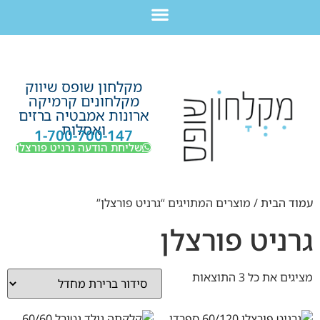
לתוכן
חבילת מוצרים לשיפוץ חדר רחצה בקריות חיפה עכו נהריה ב-7,990 ש”ח בלבד!
מקלחון שופס שיווק
מקלחונים קרמיקה
ארונות אמבטיה ברזים
ואסלות
1-700-700-147
שליחת הודעה גרניט פורצלן
עמוד הבית
/ מוצרים המתויגים “גרניט פורצלן”
גרניט פורצלן
מציגים את כל ⁦3⁩ התוצאות