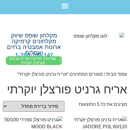
לתוכן
חבילת מוצרים לשיפוץ חדר רחצה בקריות חיפה עכו נהריה ב-7,990 ש”ח בלבד!
מקלחון שופס שיווק
מקלחונים קרמיקה
ארונות אמבטיה ברזים
ואסלות
1-700-700-147
שליחת הודעה אריח גרניט
פורצלן יוקרתי
עמוד הבית
/ מוצרים המתויגים “אריח גרניט פורצלן יוקרתי”
אריח גרניט פורצלן יוקרתי
מציגים את כל ⁦5⁩ התוצאות