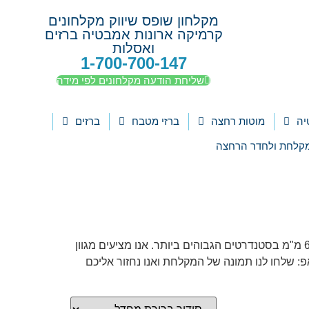
מקלחון שופס שיווק מקלחונים
קרמיקה ארונות אמבטיה ברזים
ואסלות
1-700-700-147
שליחת הודעה מקלחונים לפי מידה
יה
מוטות רחצה
ברזי מטבח
ברזים
קלחת ולחדר הרחצה
מקלחונים לפי מידה – התאמה אישית מושלמת לכל רחבי הארץ עיצוב וייצור מקלחונים יוקרתיים מזכוכית מחוסמת 8 מ"מ ו-6 מ"מ בסטנדרטים הגבוהים ביותר. אנו מציעים מגוון
פ: שלחו לנו תמונה של המקלחת ואנו נחזור אליכם