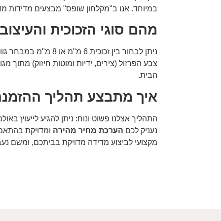
במיוחד. אנו ב"מקלחון שופס" מבצעים מדידות מד
מהם סוגי הזכוכית והעיצוב
ניתן לבחור בין זכוכית 6 מ"מ או 8 מ"מ במבחר גוונים שקופה, זכוכית אקסטרה קליר, זכוכית גרניט מסטר קרה או אסיד. בנוסף
צבע הפרזול (צירים, ידיות ומוטות חיזוק) מתוך מגו
הבית.
איך מתבצע תהליך ההזמנ
התהליך אצלנו פשוט ונוח: ניתן להגיע לייעוץ באול
נעניק לכם
הערכת מחיר מהירה
מקצועי לביצוע מדידה מדויקת בביתכם, ומשם נעבו