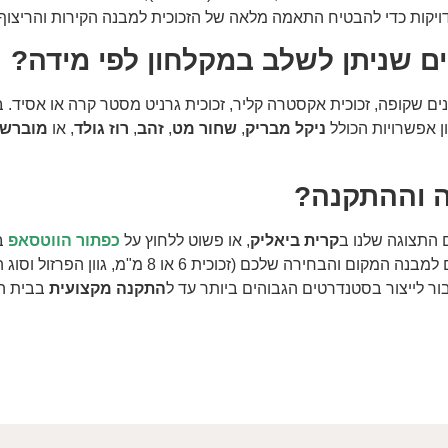
ויקות כדי להבטיח התאמה מלאה של הזכוכית למבנה הקירות והריצוף
ים שניתן לשלב במקלחון לפי מידה?
ון אפשרויות הכולל
ניקל מבריק
,
שחור מט
,
זהב
,
רוז גולד
, או
מוברש
ה וההתקנה?
ם התצוגה שלנו ב
קרית ביאליק
, או פשוט ללחוץ על
כפתור הווטסאפ
בא
ומדויקת בהתאם למבנה המקום והבחירה שלכם 
ר לייצור בסטנדרטים הגבוהים ביותר עד ל
התקנה מקצועית
בבית הל