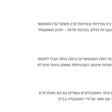
 לחינם. זכוכית 6 מ"מ מציעה את האיזון המושלם בין עמידות ובטיחות לבין משקל קל המאפשר
טברות לכלוך בפינות חדות – יתרון משמעותי
גמי הזזה המאפשרים כניסה נוחה מבלי לתפוס
גומיות איטום המבטיחות ששום טיפת מים לא
עבור מי שרוצה לשלב בין אמבטיה למקלחת, קולקציית האמבטיונים הסטנדרטיים שלנו מציעה הגנה מלאה מפני התזות מים. האמבטיונים עשויים גם הם מזכוכית 6
 עם שאר אביזרי האמבטיה בבית.